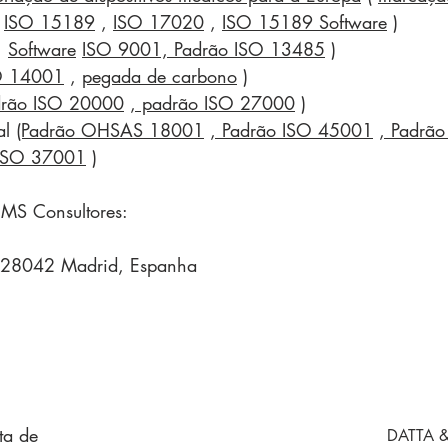
,
ISO 15189
,
ISO 17020
,
ISO 15189 Software
)
,
Software
ISO 9001, Padrão ISO 13485
)
O 14001
,
pegada de carbono
)
rão ISO 20000
, padrão ISO 27000
)
al
(Padrão OHSAS 18001
, Padrão ISO 45001
, Padrã
ISO 37001
)
MS Consultores:
 28042 Madrid, Espanha
sta de
DATTA &