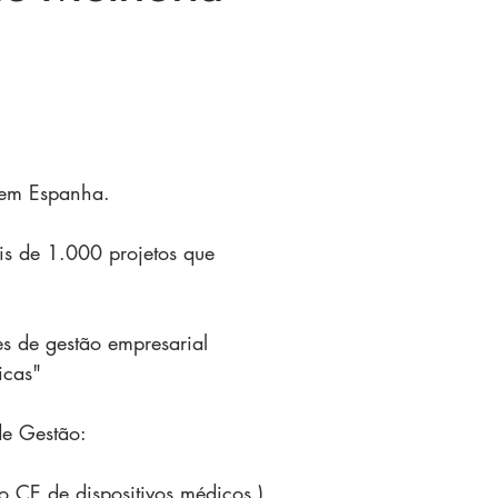
 em Espanha.
s de 1.000 projetos que
es de gestão empresarial
icas"
de Gestão:
 CE de dispositivos médicos
)