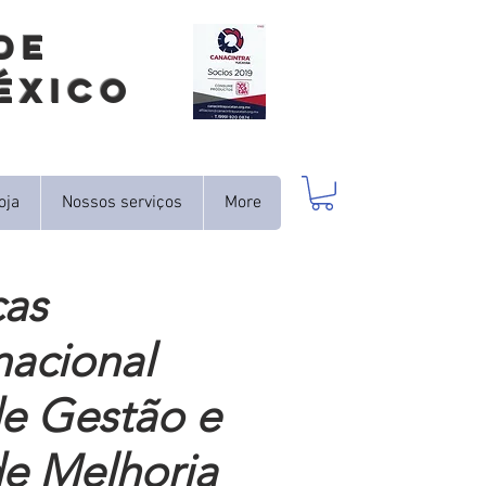
DE
éxico
oja
Nossos serviços
More
ças
nacional
e Gestão e
e Melhoria